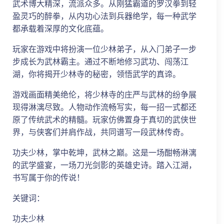
武术博大精深，流派众多。从刚猛霸道的罗汉拳到轻
盈灵巧的醉拳，从内功心法到兵器绝学，每一种武学
都承载着深厚的文化底蕴。
玩家在游戏中将扮演一位少林弟子，从入门弟子一步
步成长为武林霸主。通过不断地修习武功、闯荡江
湖，你将揭开少林寺的秘密，领悟武学的真谛。
游戏画面精美绝伦，将少林寺的庄严与武林的纷争展
现得淋漓尽致。人物动作流畅写实，每一招一式都还
原了传统武术的精髓。玩家仿佛置身于真切的武侠世
界，与侠客们并肩作战，共同谱写一段武林传奇。
功夫少林，掌中乾坤，武林之巅。这是一场酣畅淋漓
的武学盛宴，一场刀光剑影的英雄史诗。踏入江湖，
书写属于你的传说！
关键词：
功夫少林