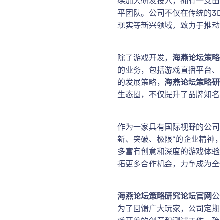
续加大研发投入，拥有一支由
平团队。公司不仅在传统的3
现实等新兴领域，致力于推动
除了游戏开发，
海燕论坛策略
的业务，包括游戏直播平台、
的发展策略，
海燕论坛策略研
生态圈，不仅提升了品牌知名
作为一家具有国际视野的公司
新、突破、极限”的企业精神
多富有创意和深度的游戏体验
拓更多合作机会，力争成为全
海燕论坛策略研究论坛官网
公
为了回馈广大玩家，公司定期