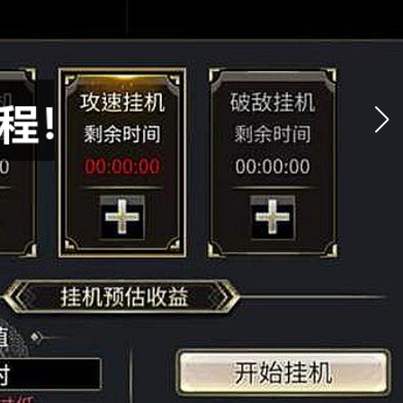
论坛
，进
！