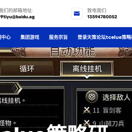
我们的邮箱地址:
致电我们:
j9tiyu@baidu.ag
13594780052
例中心
集团游戏
服务宗旨
登录天策论坛tcelue策