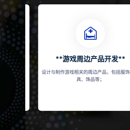
**游戏周边产品开发**
文化的市
设计与制作游戏相关的周边产品，包括服饰、
；
具、饰品等；