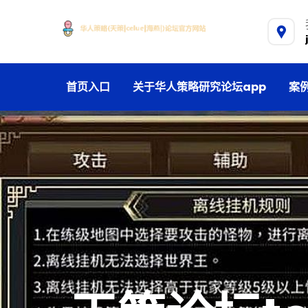
首页入口
关于华人策略研究论坛app
案