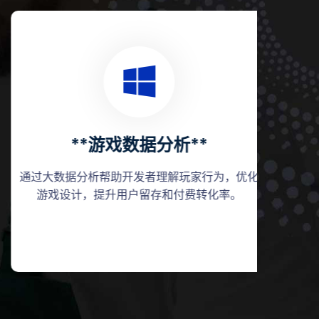
**游戏数据分析**
通过大数据分析帮助开发者理解玩家行为，优化
专注于
游戏设计，提升用户留存和付费转化率。