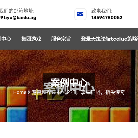
我们的邮箱地址:
致电我们:
j9tiyu@baidu.ag
13594780052
例中心
集团游戏
服务宗旨
登录天策论坛tcelue策
案例中心
Home
魔兽世界：永恒之征，掌中征战，指尖传奇