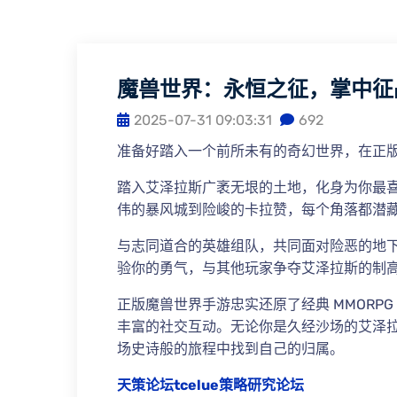
魔兽世界：永恒之征，掌中征
2025-07-31 09:03:31
692
准备好踏入一个前所未有的奇幻世界，在正
踏入艾泽拉斯广袤无垠的土地，化身为你最
伟的暴风城到险峻的卡拉赞，每个角落都潜
与志同道合的英雄组队，共同面对险恶的地下城
验你的勇气，与其他玩家争夺艾泽拉斯的制
正版魔兽世界手游忠实还原了经典 MMORP
丰富的社交互动。无论你是久经沙场的艾泽
场史诗般的旅程中找到自己的归属。
天策论坛tcelue策略研究论坛