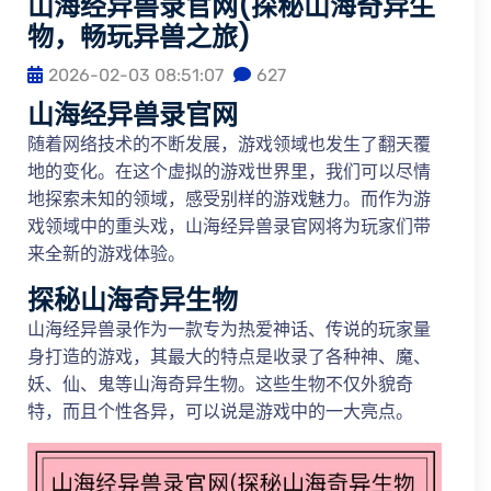
山海经异兽录官网(探秘山海奇异生
物，畅玩异兽之旅)
2026-02-03 08:51:07
627
山海经异兽录官网
随着网络技术的不断发展，游戏领域也发生了翻天覆
地的变化。在这个虚拟的游戏世界里，我们可以尽情
地探索未知的领域，感受别样的游戏魅力。而作为游
戏领域中的重头戏，山海经异兽录官网将为玩家们带
来全新的游戏体验。
探秘山海奇异生物
山海经异兽录作为一款专为热爱神话、传说的玩家量
身打造的游戏，其最大的特点是收录了各种神、魔、
妖、仙、鬼等山海奇异生物。这些生物不仅外貌奇
特，而且个性各异，可以说是游戏中的一大亮点。