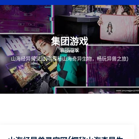
集团游戏
Home
山海经异兽录官网(探秘山海奇异生物，畅玩异兽之旅)